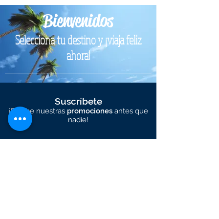
Bienvenidos
Selecciona tu destino y ¡viaja feliz
ahora!
Suscríbete
¡Recibe nuestras
promociones
antes que
nadie!